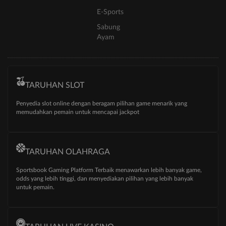
E-Sports
Sabung
Ayam
TARUHAN SLOT
Penyedia slot online dengan beragam pilihan game menarik yang
memudahkan pemain untuk mencapai jackpot
TARUHAN OLAHRAGA
Sportsbook Gaming Platform Terbaik menawarkan lebih banyak game,
odds yang lebih tinggi, dan menyediakan pilihan yang lebih banyak
untuk pemain.