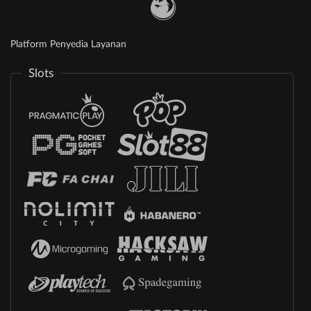
Platform Penyedia Layanan
Slots