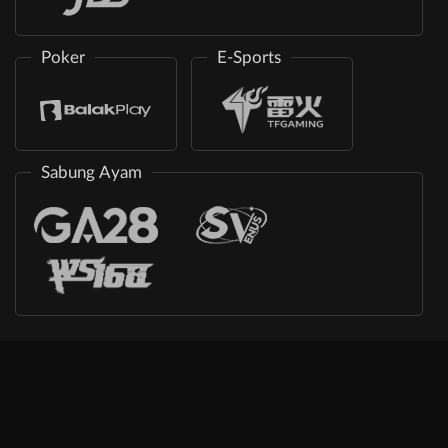
Poker
E-Sports
Sabung Ayam