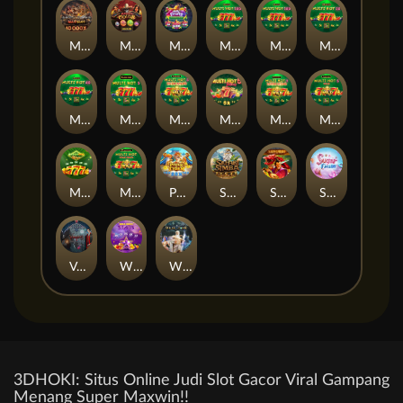
Mad Slot
Mariachi Coins
Multi Fruits Charging Wilds
Multi Hot 10
Multi Hot 100
Multi Hot 20
Multi Hot 40
MultiHot5
Multi Hot 5 Burn Wilds
Multi Hot 5 Deluxe
Multi Hot 5 Super Wilds
Multi Hot 5 Wild
Multi Hot Ways
Multi Hot Wild Ways
Power Of Tiger
Safari Simba
Samurai
Sugar Fiesta
Vampires
WildMultiStar
Wild & Gods
3DHOKI: Situs Online Judi Slot Gacor Viral Gampang
Menang Super Maxwin!!