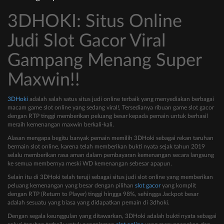
3DHOKI: Situs Online
Judi Slot Gacor Viral
Gampang Menang Super
Maxwin!!
3DHoki
adalah salah satus situs judi online terbaik yang menyediakan berbagai
macam game slot online yang sedang viral!, Tersedianya ribuan game slot gacor
dengan RTP tinggi memberikan peluang besar kepada pemain untuk berhasil
meraih kemenangan maxwin berkali-kali.
Alasan mengapa begitu banyak pemain memilih 3DHoki sebagai rekan taruhan
bermain slot online, karena telah memberikan bukti nyata sejak tahun 2019
selalu memberikan rasa aman dalam pembayaran kemenangan secara langsung
ke semua membernya meski WD kemenangan sebesar apapun.
Selain itu di 3DHoki telah teruji sebagai situs judi slot online yang memberikan
peluang kemenangan yang besar dengan pilihan
slot gacor
yang komplit
dengan RTP (Return to Player) tinggi hingga 98%, sehingga Jackpot besar
adalah sesuatu yang biasa yang didapatkan pemain di 3dhoki.
Dengan segala keunggulan yang ditawarkan, 3DHoki adalah bukti nyata sebagai