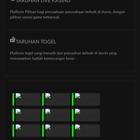
TARUHAN LIVE KASINO
Platform Pilihan bagi perusahaan-perusahaan terbaik di dunia, dengan
pilihan variasi game terbanyak
TARUHAN TOGEL
Platform togel yang menarik dari perusahan terbaik di dunia yang
menawarkan hadiah kemenangan besar