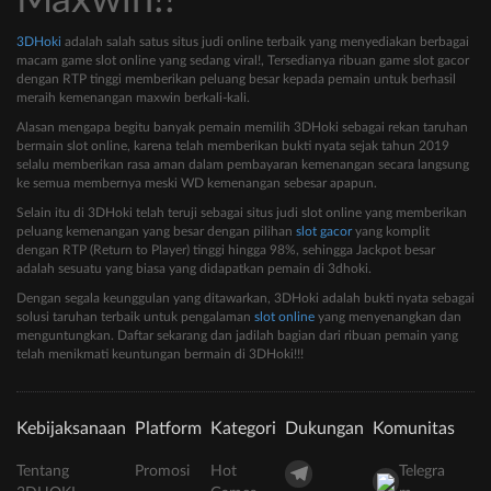
3DHoki
adalah salah satus situs judi online terbaik yang menyediakan berbagai
macam game slot online yang sedang viral!, Tersedianya ribuan game slot gacor
dengan RTP tinggi memberikan peluang besar kepada pemain untuk berhasil
meraih kemenangan maxwin berkali-kali.
Alasan mengapa begitu banyak pemain memilih 3DHoki sebagai rekan taruhan
bermain slot online, karena telah memberikan bukti nyata sejak tahun 2019
selalu memberikan rasa aman dalam pembayaran kemenangan secara langsung
ke semua membernya meski WD kemenangan sebesar apapun.
Selain itu di 3DHoki telah teruji sebagai situs judi slot online yang memberikan
peluang kemenangan yang besar dengan pilihan
slot gacor
yang komplit
dengan RTP (Return to Player) tinggi hingga 98%, sehingga Jackpot besar
adalah sesuatu yang biasa yang didapatkan pemain di 3dhoki.
Dengan segala keunggulan yang ditawarkan, 3DHoki adalah bukti nyata sebagai
solusi taruhan terbaik untuk pengalaman
slot online
yang menyenangkan dan
menguntungkan. Daftar sekarang dan jadilah bagian dari ribuan pemain yang
telah menikmati keuntungan bermain di 3DHoki!!!
Kebijaksanaan
Platform
Kategori
Dukungan
Komunitas
Tentang
Promosi
Hot
Telegra