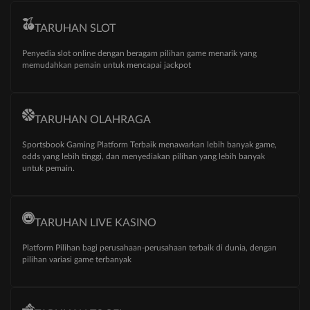
TARUHAN SLOT
Penyedia slot online dengan beragam pilihan game menarik yang
memudahkan pemain untuk mencapai jackpot
TARUHAN OLAHRAGA
Sportsbook Gaming Platform Terbaik menawarkan lebih banyak game,
odds yang lebih tinggi, dan menyediakan pilihan yang lebih banyak
untuk pemain.
TARUHAN LIVE KASINO
Platform Pilihan bagi perusahaan-perusahaan terbaik di dunia, dengan
pilihan variasi game terbanyak