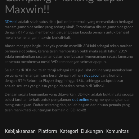
Maxwin!!
3DHoki
adalah salah satus situs judi online terbaik yang menyediakan berbagai
macam game slot online yang sedang viral!, Tersedianya ribuan game slot gacor
dengan RTP tinggi memberikan peluang besar kepada pemain untuk berhasil
meraih kemenangan maxwin berkali-kali.
Alasan mengapa begitu banyak pemain memilih 3DHoki sebagai rekan taruhan
bermain slot online, karena telah memberikan bukti nyata sejak tahun 2019
selalu memberikan rasa aman dalam pembayaran kemenangan secara langsung
ke semua membernya meski WD kemenangan sebesar apapun.
Selain itu di 3DHoki telah teruji sebagai situs judi slot online yang memberikan
peluang kemenangan yang besar dengan pilihan
slot gacor
yang komplit
dengan RTP (Return to Player) tinggi hingga 98%, sehingga Jackpot besar
adalah sesuatu yang biasa yang didapatkan pemain di 3dhoki.
Dengan segala keunggulan yang ditawarkan, 3DHoki adalah bukti nyata sebagai
solusi taruhan terbaik untuk pengalaman
slot online
yang menyenangkan dan
menguntungkan. Daftar sekarang dan jadilah bagian dari ribuan pemain yang
telah menikmati keuntungan bermain di 3DHoki!!!
Kebijaksanaan
Platform
Kategori
Dukungan
Komunitas