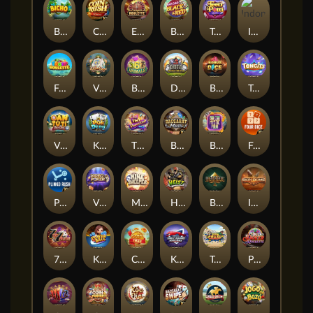
Bicho
Coin Rush Deluxe
European Roulette
Bai Cao Black & Red
Teen Patti Versus
Indonesian Animal Dice
Fruit Roulette
Vietnam Fish Prawn Crab
Burmese 6 Animals
Dota Hi-Lo
Bonus Dice
Tongits
Vietnam Rock Paper Scissors
Kingmaker Pok Deng
Thai Fish Prawn Crab GO!
Baccarat: Multi
Bai Cao Mystic Four
Four Dice
Plinko Rush
Video Poker
Minesweeper
Heist
Blackjack
Iron Dome
7 Up 7 Down
KM Power Ball
Coin Toss
KM Virtual Greyhound Racing
Toon Crash
Poker Roulette