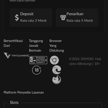
tidak dapat diproses
Deposit
Penarikan
Rata-rata 3 Menit
Rata-rata 5 Menit
Bersertifikasi
Tanggung
Browser
Dari
Jawab
Yang
Bermain
Didukung
©2026 3DHOKI. Hak
cipta dilindungi | 18+
Platform Penyedia Layanan
Slots