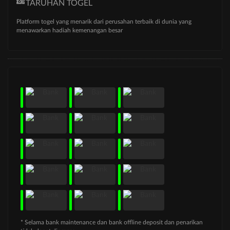
TARUHAN TOGEL
Platform togel yang menarik dari perusahan terbaik di dunia yang
menawarkan hadiah kemenangan besar
* Selama bank maintenance dan bank offline deposit dan penarikan