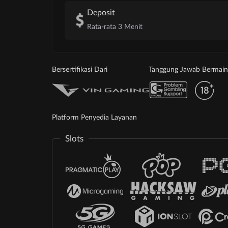
Deposit
Rata-rata 3 Menit
Bersertifikasi Dari
Tanggung Jawab Bermain
Platform Penyedia Layanan
Slots