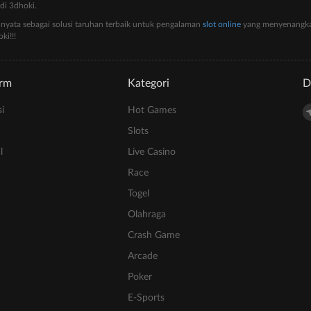
di 3dhoki.
nyata sebagai solusi taruhan terbaik untuk pengalaman
slot online
yang menyenangkan
ki!!!
orm
Kategori
D
i
Hot Games
Slots
l
Live Casino
Race
Togel
Olahraga
Crash Game
Arcade
Poker
E-Sports