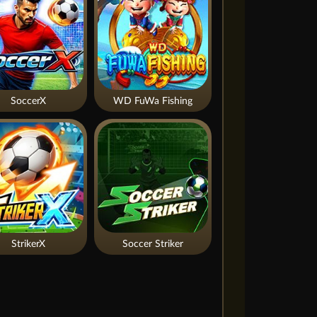
SoccerX
WD FuWa Fishing
StrikerX
Soccer Striker