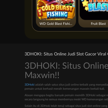
WD Gold Blast Fishing
Fruit Blast
3DHOKI: Situs Online Judi Slot Gacor Vir
3DHOKI: Situs Online
Maxwin!!
3DHoki
adalah salah satus situs judi online terbaik yang menyed
pemain untuk berhasil meraih kemenangan maxwin berkali-kali.
Alasan mengapa begitu banyak pemain memilih 3DHoki sebagai re
secara langsung ke semua membernya meski WD kemenangan seb
Selain itu di 3DHoki telah teruji sebagai situs judi slot online