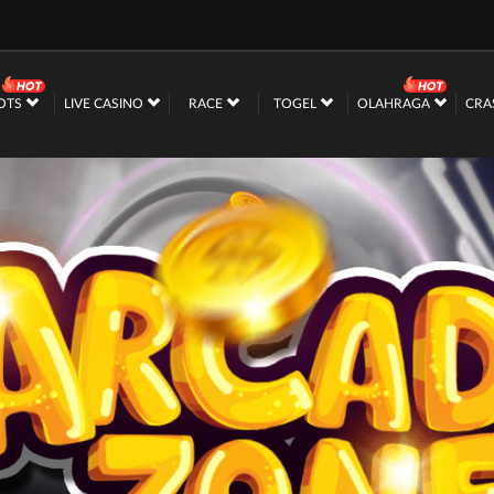
OTS
LIVE CASINO
RACE
TOGEL
OLAHRAGA
CRA