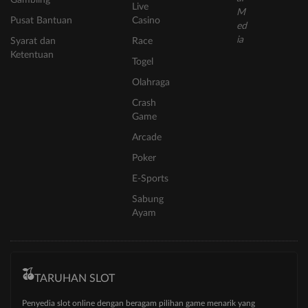
Gambling
Live
Pusat Bantuan
Casino
Syarat dan
Race
Ketentuan
Togel
Olahraga
Crash
Game
Arcade
Poker
E-Sports
Sabung
Ayam
TARUHAN SLOT
Penyedia slot online dengan beragam pilihan game menarik yang