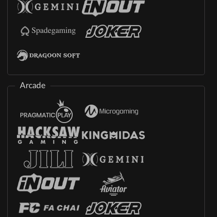
Arcade