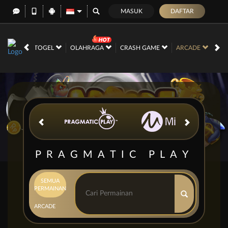
MASUK
DAFTAR
RACE
TOGEL
OLAHRAGA
CRASH GAME
ARCADE
PO
PRAGMATIC PLAY
SEMUA
PERMAINAN
ARCADE