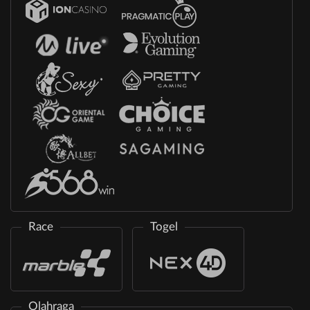
Race
Togel
Olahraga