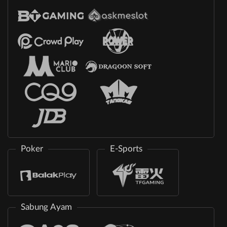
Poker
E-Sports
Sabung Ayam