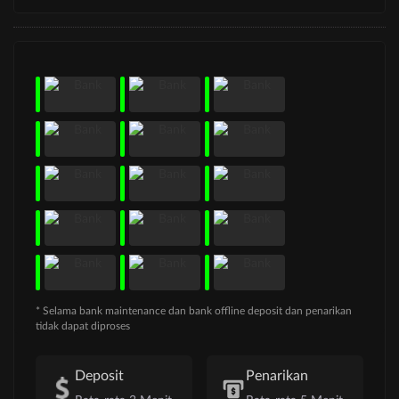
* Selama bank maintenance dan bank offline deposit dan penarikan
tidak dapat diproses
Deposit
Penarikan