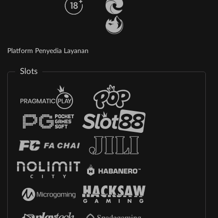
Platform Penyedia Layanan
Slots