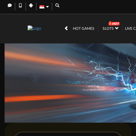
HOT GAMES
SLOTS
LIVE 