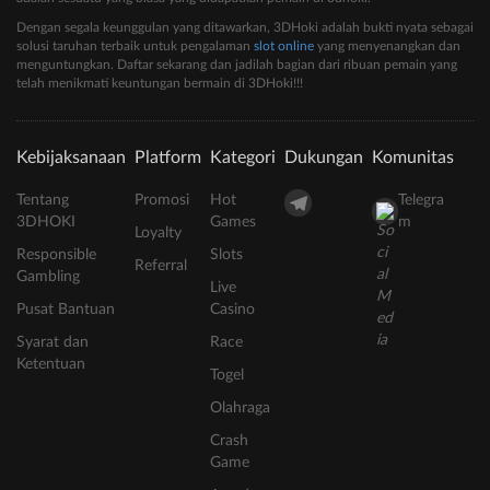
Dengan segala keunggulan yang ditawarkan, 3DHoki adalah bukti nyata sebagai
solusi taruhan terbaik untuk pengalaman
slot online
yang menyenangkan dan
menguntungkan. Daftar sekarang dan jadilah bagian dari ribuan pemain yang
telah menikmati keuntungan bermain di 3DHoki!!!
Kebijaksanaan
Platform
Kategori
Dukungan
Komunitas
Tentang
Promosi
Hot
Telegra
3DHOKI
Games
m
Loyalty
Responsible
Slots
Referral
Gambling
Live
Pusat Bantuan
Casino
Syarat dan
Race
Ketentuan
Togel
Olahraga
Crash
Game