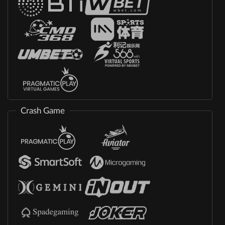
Crash Game