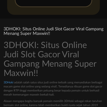
3DHOKI: Situs Online Judi Slot Gacor Viral Gampang
Menang Super Maxwin!!
3DHOKI: Situs Online
Judi Slot Gacor Viral
Gampang Menang Super
Maxwin!!
3DHoki
adalah salah satus situs judi online terbaik yang menyediakan berbagai
macam game slot online yang sedang viral!, Tersedianya ribuan game slot gacor
dengan RTP tinggi memberikan peluang besar kepada pemain untuk berhasil
meraih kemenangan maxwin berkali-kali.
Alasan mengapa begitu banyak pemain memilih 3DHoki sebagai rekan taruhan
bermain slot online, karena telah memberikan bukti nyata sejak tahun 2019