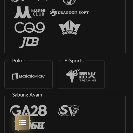
Poker
E-Sports
Sabung Ayam