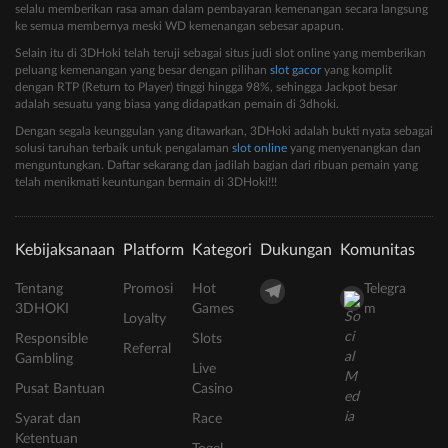
selalu memberikan rasa aman dalam pembayaran kemenangan secara langsung
ke semua membernya meski WD kemenangan sebesar apapun.
Selain itu di 3DHoki telah teruji sebagai situs judi slot online yang memberikan
peluang kemenangan yang besar dengan pilihan
slot gacor
yang komplit
dengan RTP (Return to Player) tinggi hingga 98%, sehingga Jackpot besar
adalah sesuatu yang biasa yang didapatkan pemain di 3dhoki.
Dengan segala keunggulan yang ditawarkan, 3DHoki adalah bukti nyata sebagai
solusi taruhan terbaik untuk pengalaman
slot online
yang menyenangkan dan
menguntungkan. Daftar sekarang dan jadilah bagian dari ribuan pemain yang
telah menikmati keuntungan bermain di 3DHoki!!!
Kebijaksanaan
Platform
Kategori
Dukungan
Komunitas
Tentang
Promosi
Hot
Telegra
3DHOKI
Games
m
Loyalty
Responsible
Slots
Referral
Gambling
Live
Pusat Bantuan
Casino
Syarat dan
Race
Ketentuan