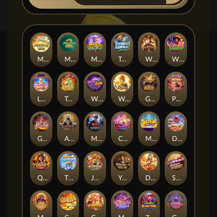
Mahjong Ways
Mahjong Ways 2
Monkeys Wild Party
Tornado Rampage
Wild Bounty Showdown
Wild Bandito
Lucky Neko
Treasures of Aztec
Wild Ape #3258
Ways of the Qilin
Gemstones Gold
Pinata Wins
Geisha's Revenge
Anubis Wrath
Mafia Mayhem
Cocktail Nights
Mr. Treasure’s Fortune
Dragon Hatch 2
Queen of Bounty
The Great Icescape
Jurassic Kingdom
Yakuza Honor
Dreams of Macau
Speed Winner