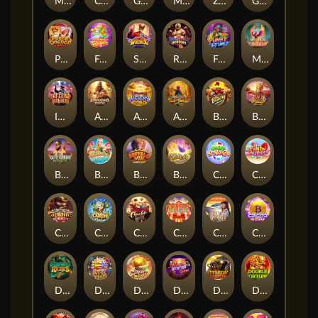
Midas Fortune
Caishen Wins
Ganesha Fortune
Mighty Mania
Zombie Blasters
Garuda Gems
Poker Kingdom Win
Fortune Dragon
Super Wildrix
Reel Royale Showdown
Funky Fortunez
Mythical Guardians
Inferno Mayhem
Asgardian Rising
Alchemy Gold
Alibaba's Cave of Fortune
Bakery Bonanza
Bali Vacation
Battleground Royale
Bikini Paradise
Buffalo Win
Butterfly Blossom
Candy Bonanza
Candy Burst
Captain's Bounty
Cash Mania
Chocolate Deluxe
Circus Delight
Cruise Royale
Crypto Gold
Dead Man's Riches
Destiny of Sun and Moon
Diner Delights
Diner Frenzy Spins
Doomsday Rampage
Double Fortune