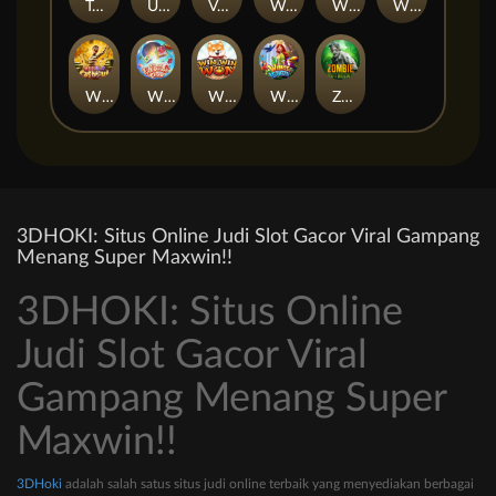
Tsar Treasures
Ultimate Striker
Vampire's Charm
Werewolf's Hunt
Wild Coaster
Wild Fireworks
Wild Heist Cashout
Win Win Fish Prawn Crab
Win Win Won
Wings of Iguazu
Zombie Outbreak
3DHOKI: Situs Online Judi Slot Gacor Viral Gampang
Menang Super Maxwin!!
3DHOKI: Situs Online
Judi Slot Gacor Viral
Gampang Menang Super
Maxwin!!
3DHoki
adalah salah satus situs judi online terbaik yang menyediakan berbagai