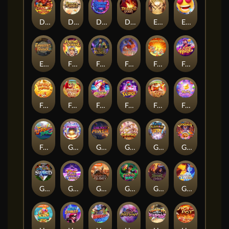
Dragon Hatch
Dragon Legend
Dragon Tiger Luck
Dragon's Treasure Quest
Egypt's Book of Mystery
Emoji Riches
Emperors Favour
Flirting Scholar
Forbidden Alchemy
Forge of Wealth
Fortune Gods
Fortune Horse
Fortune Mouse
Fortune Ox
Fortune Rabbit
Fortune Snake
Fortune Tiger
Fruity Candy
Futebol Fever
Galactic Gems
Galaxy Miner
Ganesha Gold
Gem Saviour
Gem Saviour Conquest
Gem Saviour Sword
Genie's 3 Wishes
Gladiator's Glory
Graffiti Rush
Grimms' Bounty: Hansel & Gretel
Guardians of Ice and Fire