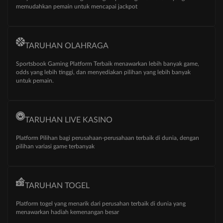
memudahkan pemain untuk mencapai jackpot
TARUHAN OLAHRAGA
Sportsbook Gaming Platform Terbaik menawarkan lebih banyak game,
odds yang lebih tinggi, dan menyediakan pilihan yang lebih banyak
untuk pemain.
TARUHAN LIVE KASINO
Platform Pilihan bagi perusahaan-perusahaan terbaik di dunia, dengan
pilihan variasi game terbanyak
TARUHAN TOGEL
Platform togel yang menarik dari perusahan terbaik di dunia yang
menawarkan hadiah kemenangan besar