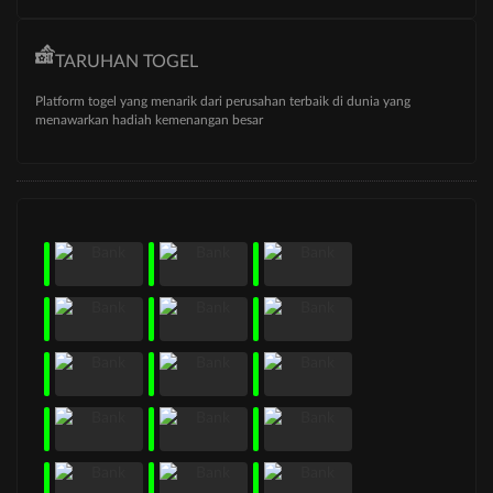
TARUHAN TOGEL
Platform togel yang menarik dari perusahan terbaik di dunia yang
menawarkan hadiah kemenangan besar