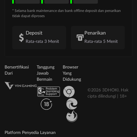
* Selama bank maintenance dan bank offline deposit dan penarikan
tidak dapat diproses
Deposit
Penarikan
Rata-rata 3 Menit
Rata-rata 5 Menit
Bersertifikasi
Tanggung
Browser
Dari
Jawab
Yang
Bermain
Didukung
©2026 3DHOKI. Hak
cipta dilindungi | 18+
Platform Penyedia Layanan