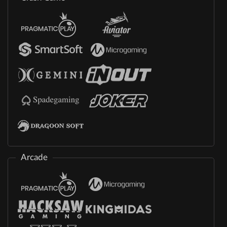
Arcade