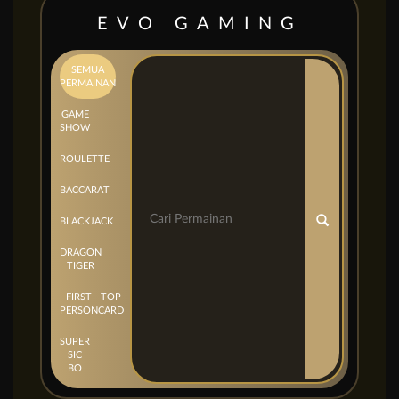
EVO GAMING
SEMUA
PERMAINAN
GAME
SHOW
ROULETTE
BACCARAT
BLACKJACK
DRAGON
TIGER
FIRST
TOP
PERSON
CARD
SUPER
SIC
BO