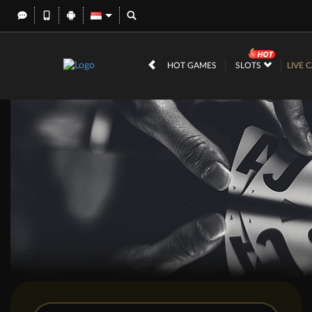
HOT GAMES
SLOTS
LIVE 