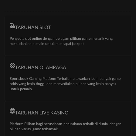
TARUHAN SLOT
Penyedia slot online dengan beragam pilihan game menarik yang
memudahkan pemain untuk mencapai jackpot
TARUHAN OLAHRAGA
Sportsbook Gaming Platform Terbaik menawarkan lebih banyak game,
odds yang lebih tinggi, dan menyediakan pilihan yang lebih banyak
untuk pemain.
TARUHAN LIVE KASINO
Platform Pilihan bagi perusahaan-perusahaan terbaik di dunia, dengan
pilihan variasi game terbanyak