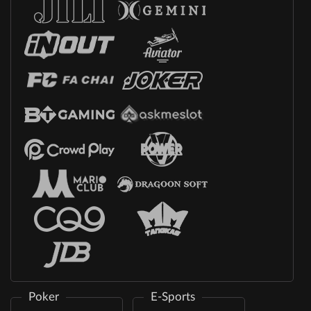
Poker
E-Sports