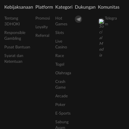
Kebijaksanaan
Platform
Kategori
Dukungan
Komunitas
Tentang
Promosi
Hot
Telegra
3DHOKI
Games
m
Loyalty
Responsible
Slots
Referral
Gambling
Live
Pusat Bantuan
Casino
Syarat dan
Race
Ketentuan
Togel
Olahraga
Crash
Game
Arcade
Poker
E-Sports
Sabung
Ayam