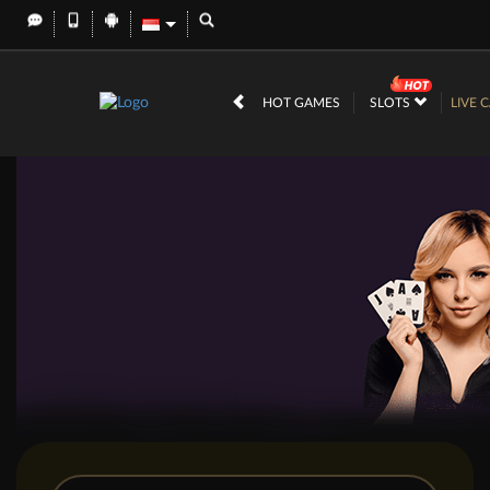
HOT GAMES
SLOTS
LIVE 