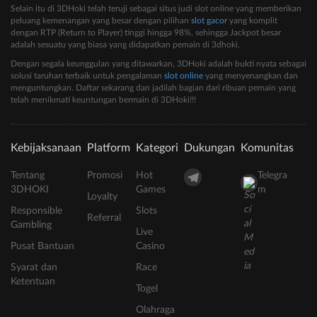
Selain itu di 3DHoki telah teruji sebagai situs judi slot online yang memberikan
peluang kemenangan yang besar dengan pilihan
slot gacor
yang komplit
dengan RTP (Return to Player) tinggi hingga 98%, sehingga Jackpot besar
adalah sesuatu yang biasa yang didapatkan pemain di 3dhoki.
Dengan segala keunggulan yang ditawarkan, 3DHoki adalah bukti nyata sebagai
solusi taruhan terbaik untuk pengalaman
slot online
yang menyenangkan dan
menguntungkan. Daftar sekarang dan jadilah bagian dari ribuan pemain yang
telah menikmati keuntungan bermain di 3DHoki!!!
Kebijaksanaan
Platform
Kategori
Dukungan
Komunitas
Tentang
Promosi
Hot
Telegra
3DHOKI
Games
m
Loyalty
Responsible
Slots
Referral
Gambling
Live
Pusat Bantuan
Casino
Syarat dan
Race
Ketentuan
Togel
Olahraga