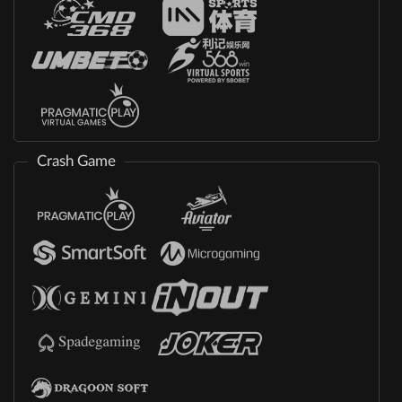
Crash Game