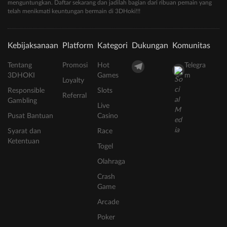
menguntungkan. Daftar sekarang dan jadilah bagian dari ribuan pemain yang
telah menikmati keuntungan bermain di 3DHoki!!!
Kebijaksanaan
Platform
Kategori
Dukungan
Komunitas
Tentang
Promosi
Hot
Telegra
3DHOKI
Games
m
Loyalty
Responsible
Slots
Referral
Gambling
Live
Pusat Bantuan
Casino
Syarat dan
Race
Ketentuan
Togel
Olahraga
Crash
Game
Arcade
Poker