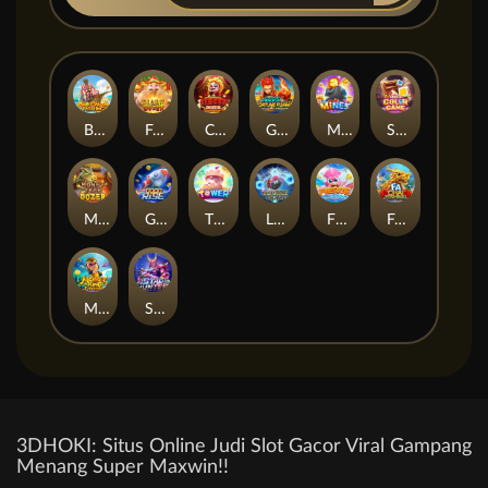
BAO CHUAN FISHING
FA CHAI DOZER
CIRCUS DOZER
Gods Fortune Fishing
MINES
SUPER COLOR GAME
MONEY TREE DOZER
Go Go Rise
TOWER
LIGHTNING BOMB
FIERCE FISHING
FA CHAI FISHING
MONKEY KING FISHING
STAR HUNTER
3DHOKI: Situs Online Judi Slot Gacor Viral Gampang
Menang Super Maxwin!!