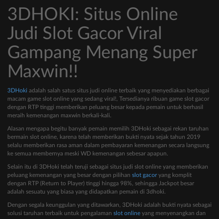
3DHOKI: Situs Online
Judi Slot Gacor Viral
Gampang Menang Super
Maxwin!!
3DHoki
adalah salah satus situs judi online terbaik yang menyediakan berbagai
macam game slot online yang sedang viral!, Tersedianya ribuan game slot gacor
dengan RTP tinggi memberikan peluang besar kepada pemain untuk berhasil
meraih kemenangan maxwin berkali-kali.
Alasan mengapa begitu banyak pemain memilih 3DHoki sebagai rekan taruhan
bermain slot online, karena telah memberikan bukti nyata sejak tahun 2019
selalu memberikan rasa aman dalam pembayaran kemenangan secara langsung
ke semua membernya meski WD kemenangan sebesar apapun.
Selain itu di 3DHoki telah teruji sebagai situs judi slot online yang memberikan
peluang kemenangan yang besar dengan pilihan
slot gacor
yang komplit
dengan RTP (Return to Player) tinggi hingga 98%, sehingga Jackpot besar
adalah sesuatu yang biasa yang didapatkan pemain di 3dhoki.
Dengan segala keunggulan yang ditawarkan, 3DHoki adalah bukti nyata sebagai
solusi taruhan terbaik untuk pengalaman
slot online
yang menyenangkan dan