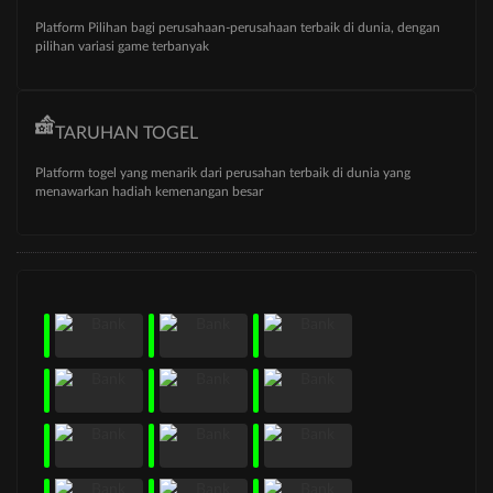
Platform Pilihan bagi perusahaan-perusahaan terbaik di dunia, dengan
pilihan variasi game terbanyak
TARUHAN TOGEL
Platform togel yang menarik dari perusahan terbaik di dunia yang
menawarkan hadiah kemenangan besar