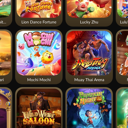
Legend of the White and Green Snake
Lion Dance Fortune
Lucky Zhu
ri
Mochi Mochi
Muay Thai Arena