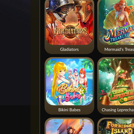
Gladiators
Mermaid's Treas
Bikini Babes