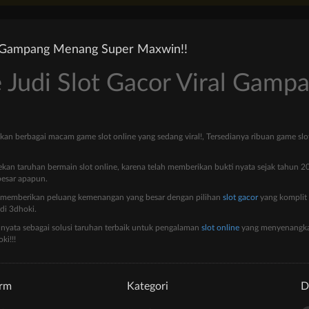
al Gampang Menang Super Maxwin!!
 Judi Slot Gacor Viral Gam
iakan berbagai macam game slot online yang sedang viral!, Tersedianya ribuan game s
kan taruhan bermain slot online, karena telah memberikan bukti nyata sejak tahu
esar apapun.
 yang memberikan peluang kemenangan yang besar dengan pilihan
slot gacor
yang komplit 
di 3dhoki.
nyata sebagai solusi taruhan terbaik untuk pengalaman
slot online
yang menyenangkan
ki!!!
orm
Kategori
D