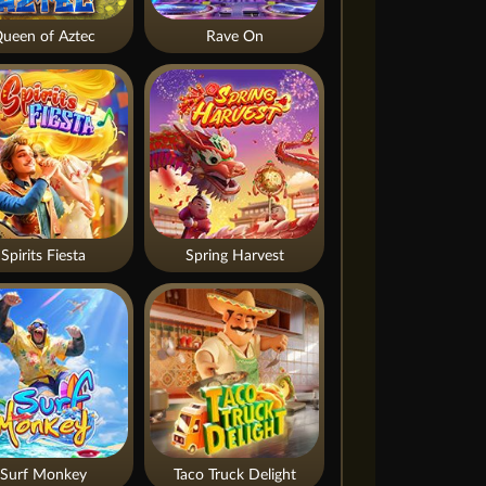
ueen of Aztec
Rave On
Spirits Fiesta
Spring Harvest
Surf Monkey
Taco Truck Delight