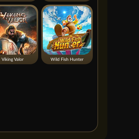
Viking Valor
Wild Fish Hunter