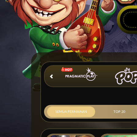
SEMUA PERMAINAN
TOP 20