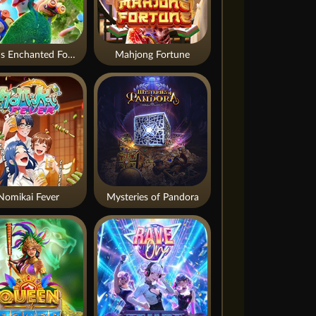
Lulu's Enchanted Forest
Mahjong Fortune
Nomikai Fever
Mysteries of Pandora