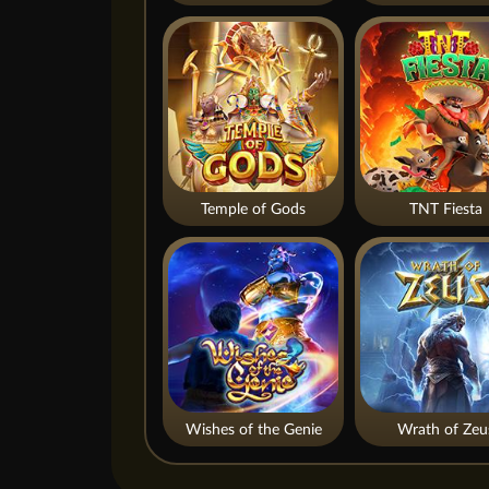
Temple of Gods
TNT Fiesta
Wishes of the Genie
Wrath of Zeu