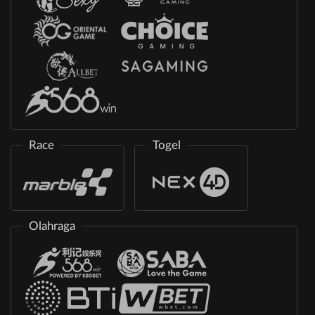
Race
Togel
Olahraga