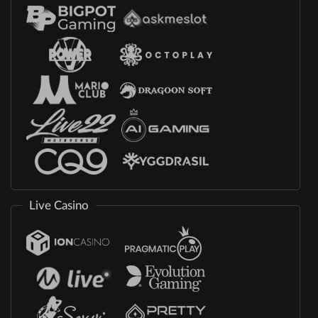
Live Casino