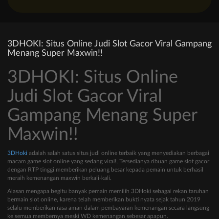
3DHOKI: Situs Online Judi Slot Gacor Viral Gampang
Menang Super Maxwin!!
3DHOKI: Situs Online
Judi Slot Gacor Viral
Gampang Menang Super
Maxwin!!
3DHoki
adalah salah satus situs judi online terbaik yang menyediakan berbagai
macam game slot online yang sedang viral!, Tersedianya ribuan game slot gacor
dengan RTP tinggi memberikan peluang besar kepada pemain untuk berhasil
meraih kemenangan maxwin berkali-kali.
Alasan mengapa begitu banyak pemain memilih 3DHoki sebagai rekan taruhan
bermain slot online, karena telah memberikan bukti nyata sejak tahun 2019
selalu memberikan rasa aman dalam pembayaran kemenangan secara langsung
ke semua membernya meski WD kemenangan sebesar apapun.