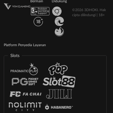
Bermain
Didukung
©2026 3DHOKI. Hak
cipta dilindungi | 18+
Platform Penyedia Layanan
Slots