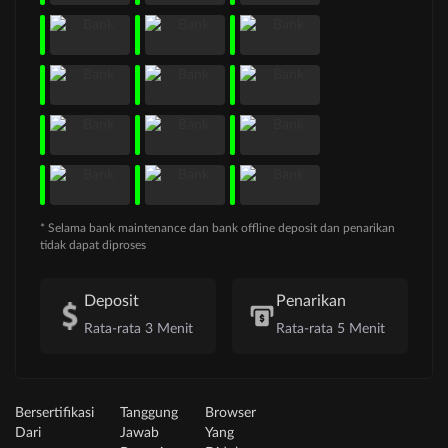
* Selama bank maintenance dan bank offline deposit dan penarikan
tidak dapat diproses
Deposit
Penarikan
Rata-rata 3 Menit
Rata-rata 5 Menit
Bersertifikasi
Tanggung
Browser
Dari
Jawab
Yang