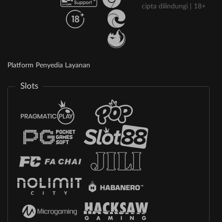
cipta dilindungi | 18+
Platform Penyedia Layanan
Slots