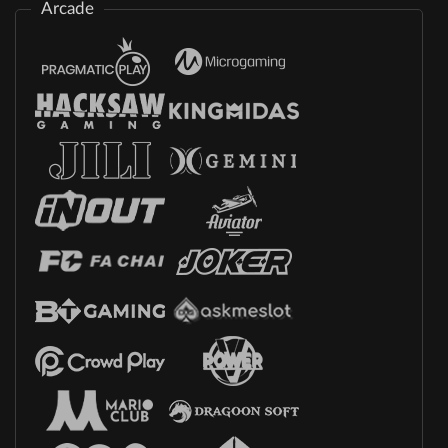
Arcade