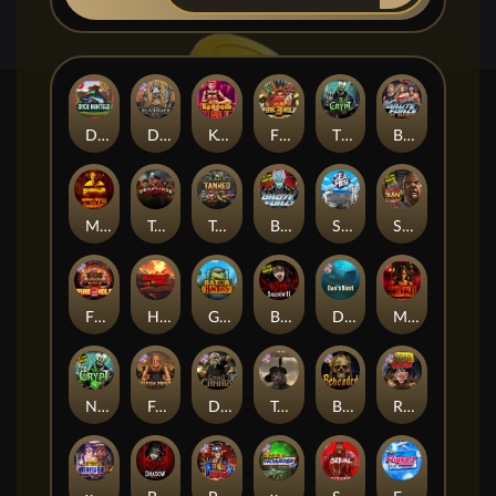
Duck Hunters
Deadwood R.I.P
Kenneth Must Die
Fire in the Hole 3
The Crypt
Brute Force: Alien Onslaught
Mental
Tombstone Slaughter
Tanked
Brute Force
Seamen
San Quentin 2: Death Row
Fire in the Hole 2
Highway to Hell
Gator Hunters
Blood & Shadow 2
Das xBoot
Mental 2
Nexus The Crypt
Folsom Prison
Dead Canary
Tombstone RIP
Beheaded
Road Rage