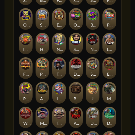
xWays Hoarder 2
Blood & Shadow
Punk Rocker 2
xWays Hoarder xSplit
Serial
Flight Mode
Outsourced
San Quentin xWays
El Pasa Gunfight xNudge
Outsourced: Payday
Brick Snake 2000
Punk Toilet
Infectious 5 xWays
Home of the Brave
Nine To Five
Stockholm Syndrome
Nexus Blood & Shadow
Loner
Fire In The Hole xBomb
Pearl Harbor
True Grit Redemption
Dead, Dead, or Deader
Skate or Die
Evil Goblins xBomb
Roadkill
Apocalypse Super xNudge
Land of the Free
Bangkok Hilton
Ugliest Catch
Misery Mining
Warrior Graveyard xNudge
Munchies
Tombstone No Mercy
Possessed
D Day
Disturbed