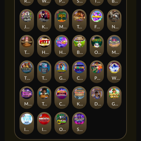
Remember Gulag
Walk of Shame
Poison Eve
Space Donkey
The Rave
Book Of Shadows
Jingle Balls
Karen Maneater
Monkey's Gold xPays
Tomb of Nefertiti
Fruits
Nexus Tombstone RIP
Tomb of Akhenaten
Hot Nudge
Hot 4 Cash
Bonus Bunnies
Owls
Manhattan Goes Wild
Thor: Hammer Time
Tractor Beam
Golden Genie And The Walking Wilds
Coins of Fortune
Pixies vs Pirates
WiXX
Milky Ways
Tesla Jolt
Casino Win Spin
Kitchen Drama: Sushi Mania
Dungeon Quest
Gaelic Gold
Ice Ice Yeti
Immortal Fruits
Outsourced: Slash Game
Starstruck