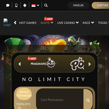
MASUK
DAFTA
IDR
12,673,583,
HOT GAMES
SLOTS
LIVE CASINO
RACE
TOGEL
NO LIMIT CITY
SEMUA
PERMAINAN
TOP
SLOTS
20