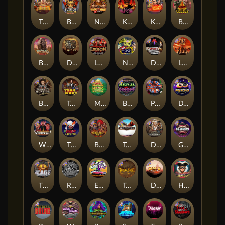
The Border
Bushido Way xNudge
Nexus Fire In The Hole xBomb
Kill Em All
Kiss My Chainsaw
Blood Diamond
Buffalo Hunter
Dead Men Walking
Legion X
Nexus Outsourced
Devil's Crossroad
Little Bighorn
Bounty Hunters xNudge®
Tsar Wars
Mayan Magic Wildfire
Benji Killed in Vegas
Punk Rocker
DJ Psycho
Whacked
The Creepy Carnival
Barbarian Fury
Tombstone
Deadwood xNudge
Gluttony
The Cage
Rock Bottom
East Coast Vs West Coast
True kult
Dragon Tribe
Harlequin Carnival