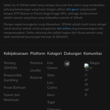
Selain itu di 3DHoki telah teruji sebagai situs judi slot online yang memberikan
peluang kemenangan yang besar dengan pilihan
slot gacor
yang komplit
dengan RTP (Return to Player) tinggi hingga 98%, sehingga Jackpot besar
adalah sesuatu yang biasa yang didapatkan pemain di 3dhoki.
Dengan segala keunggulan yang ditawarkan, 3DHoki adalah bukti nyata sebagai
solusi taruhan terbaik untuk pengalaman
slot online
yang menyenangkan dan
menguntungkan. Daftar sekarang dan jadilah bagian dari ribuan pemain yang
telah menikmati keuntungan bermain di 3DHoki!!!
Kebijaksanaan
Platform
Kategori
Dukungan
Komunitas
Tentang
Promosi
Hot
Telegra
3DHOKI
Games
m
Loyalty
Responsible
Slots
Referral
Gambling
Live
Pusat Bantuan
Casino
Syarat dan
Race
Ketentuan
Togel
Olahraga