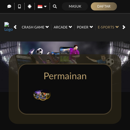
MASUK
DAFTAR
AHRAGA
CRASH GAME
ARCADE
POKER
E-SPORTS
SA
Permainan
i