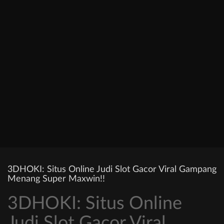
3DHOKI: Situs Online Judi Slot Gacor Viral Gampang
Menang Super Maxwin!!
3DHOKI: Situs Online
Judi Slot Gacor Viral