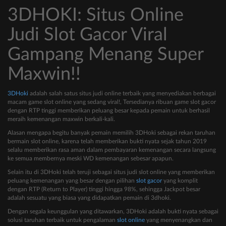
3DHOKI: Situs Online
Judi Slot Gacor Viral
Gampang Menang Super
Maxwin!!
3DHoki
adalah salah satus situs judi online terbaik yang menyediakan berbagai
macam game slot online yang sedang viral!, Tersedianya ribuan game slot gacor
dengan RTP tinggi memberikan peluang besar kepada pemain untuk berhasil
meraih kemenangan maxwin berkali-kali.
Alasan mengapa begitu banyak pemain memilih 3DHoki sebagai rekan taruhan
bermain slot online, karena telah memberikan bukti nyata sejak tahun 2019
selalu memberikan rasa aman dalam pembayaran kemenangan secara langsung
ke semua membernya meski WD kemenangan sebesar apapun.
Selain itu di 3DHoki telah teruji sebagai situs judi slot online yang memberikan
peluang kemenangan yang besar dengan pilihan
slot gacor
yang komplit
dengan RTP (Return to Player) tinggi hingga 98%, sehingga Jackpot besar
adalah sesuatu yang biasa yang didapatkan pemain di 3dhoki.
Dengan segala keunggulan yang ditawarkan, 3DHoki adalah bukti nyata sebagai
solusi taruhan terbaik untuk pengalaman
slot online
yang menyenangkan dan