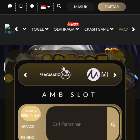
MASUK
DAFTAR
NO
RACE
TOGEL
OLAHRAGA
CRASH GAME
ARCADE
AMB SLOT
SEMUA
PERMAINAN
ARCADE
FISHING