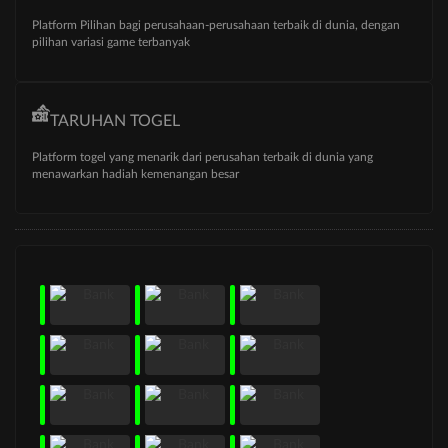
Platform Pilihan bagi perusahaan-perusahaan terbaik di dunia, dengan
pilihan variasi game terbanyak
TARUHAN TOGEL
Platform togel yang menarik dari perusahan terbaik di dunia yang
menawarkan hadiah kemenangan besar