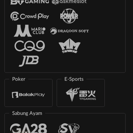
Poker
E-Sports
Sabung Ayam