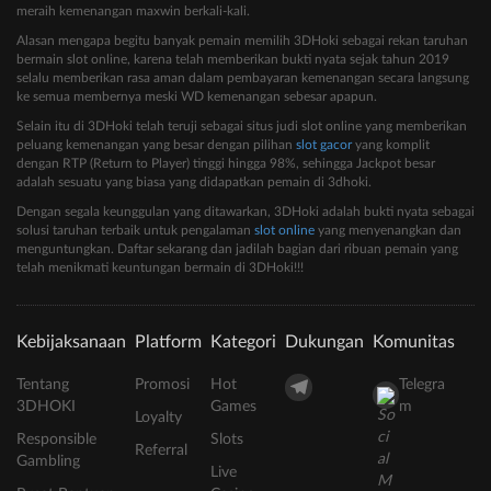
meraih kemenangan maxwin berkali-kali.
Alasan mengapa begitu banyak pemain memilih 3DHoki sebagai rekan taruhan
bermain slot online, karena telah memberikan bukti nyata sejak tahun 2019
selalu memberikan rasa aman dalam pembayaran kemenangan secara langsung
ke semua membernya meski WD kemenangan sebesar apapun.
Selain itu di 3DHoki telah teruji sebagai situs judi slot online yang memberikan
peluang kemenangan yang besar dengan pilihan
slot gacor
yang komplit
dengan RTP (Return to Player) tinggi hingga 98%, sehingga Jackpot besar
adalah sesuatu yang biasa yang didapatkan pemain di 3dhoki.
Dengan segala keunggulan yang ditawarkan, 3DHoki adalah bukti nyata sebagai
solusi taruhan terbaik untuk pengalaman
slot online
yang menyenangkan dan
menguntungkan. Daftar sekarang dan jadilah bagian dari ribuan pemain yang
telah menikmati keuntungan bermain di 3DHoki!!!
Kebijaksanaan
Platform
Kategori
Dukungan
Komunitas
Tentang
Promosi
Hot
Telegra
3DHOKI
Games
m
Loyalty
Responsible
Slots
Referral
Gambling
Live