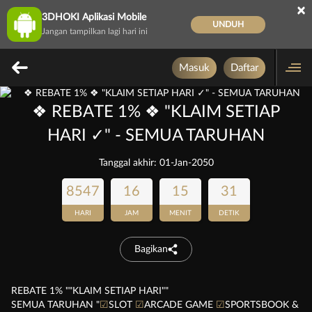
×
3DHOKI Aplikasi Mobile
UNDUH
Jangan tampilkan lagi hari ini
Masuk
Daftar
❖ REBATE 1% ❖ "KLAIM SETIAP
HARI ✓" - SEMUA TARUHAN
Tanggal akhir: 01-Jan-2050
8547
16
15
31
HARI
JAM
MENIT
DETIK
Bagikan
REBATE 1% ""KLAIM SETIAP HARI""
SEMUA TARUHAN "
☑
SLOT
☑
ARCADE GAME
☑
SPORTSBOOK &