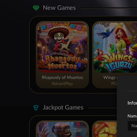
New Games
Rhapsody of Muertos
Wings of Iguazu
AdvantPlay
PG Soft
Info
Jackpot Games
Nam