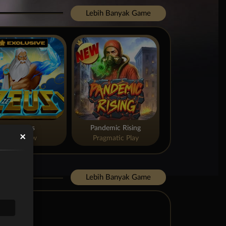
Lebih Banyak Game
Ze Zeus
Pandemic Rising
×
Hacksaw
Pragmatic Play
Lebih Banyak Game