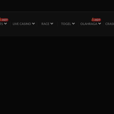
TS
LIVE CASINO
RACE
TOGEL
OLAHRAGA
CRAS