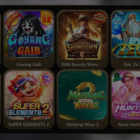
Goyang Gaib
Wild Bounty Showdown
Epic Ze
SUPER ELEMENTS 2
Mahjong Ways 2
Kpop Hunt