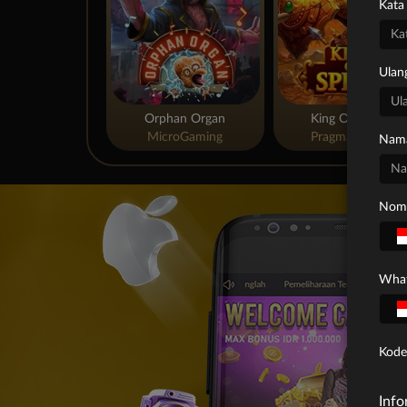
Kata
Ulan
Orphan Organ
King Of Spears
MicroGaming
Pragmatic Play
Nama
Nomo
Wha
Kode
Inf