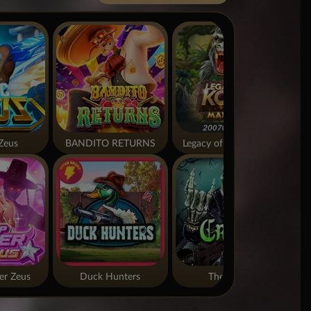
 Zeus
BANDITO RETURNS
Legacy of Kong Maxways
er Zeus
Duck Hunters
The Crypt