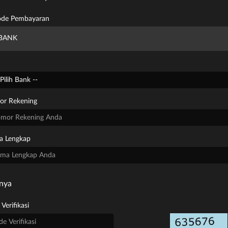
Nikmati performa terbaik, 
de Pembayaran
Apps! Tersedia dalam Androi
BANK
3DHOKI App
r Rekening
*Pindai kode QR untuk Unduh
Andro
 Lengkap
l Gampang Menang Super Maxwin!!
nya
 Judi Slot Gacor Viral Gamp
Verifikasi