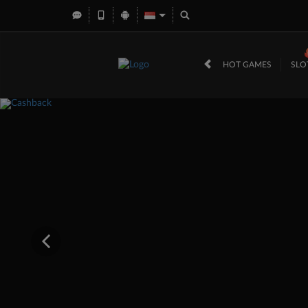
HOT GAMES
SLO