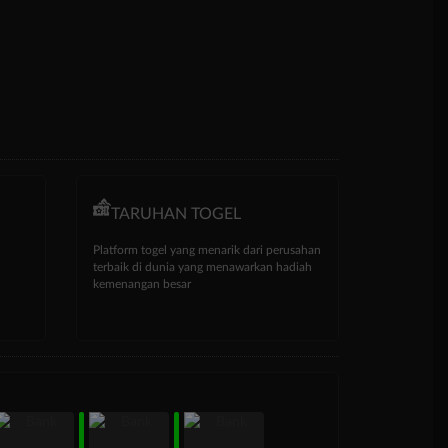
TARUHAN TOGEL
Platform togel yang menarik dari perusahan
terbaik di dunia yang menawarkan hadiah
kemenangan besar