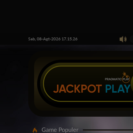
Sab, 08-Agt-2026 17.15.26
Cuman di 3DHOKI.com yg kasi pro
JACKPOT
PLAY
Game Populer